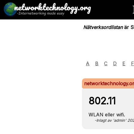
Nätverksordlistan
är Sv
A
B
C
D
E
networktechnology.o
802.11
WLAN eller wifi.
-Inlagt av 'admin' 2