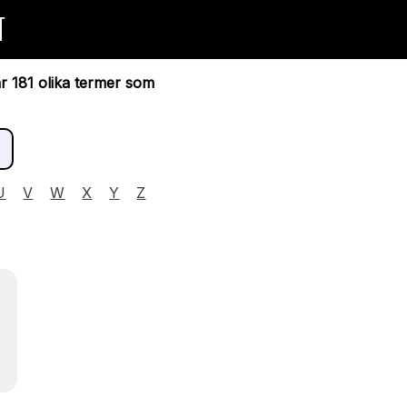
N
ar 181 olika termer som
U
V
W
X
Y
Z