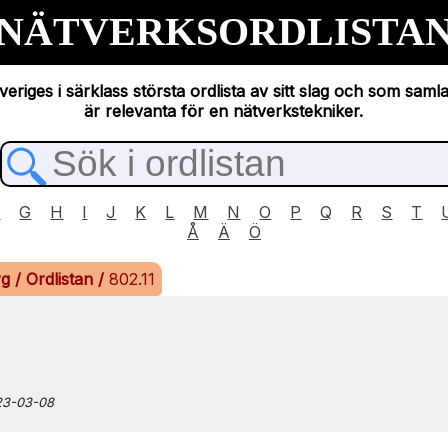
NÄTVERKSORDLISTA
eriges i särklass största ordlista av sitt slag och som saml
är relevanta för en nätverkstekniker.
F
G
H
I
J
K
L
M
N
O
P
Q
R
S
T
Å
Ä
Ö
rg
/
Ordlistan
/
802.11
023-03-08